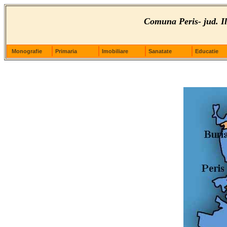
Comuna Peris- jud. Il
Monografie
Primaria
Imobiliare
Sanatate
Educatie